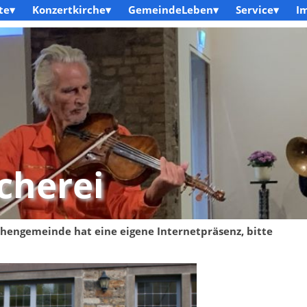
te▾
Konzertkirche▾
GemeindeLeben▾
Service▾
I
cherei
chengemeinde hat eine eigene Internetpräsenz, bitte