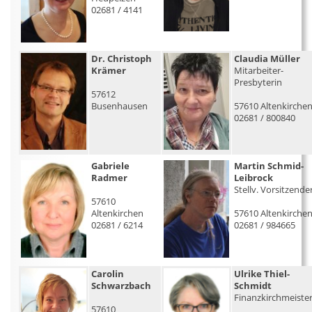
02681 / 4141
Dr. Christoph
Claudia Müller
Krämer
Mitarbeiter-
Presbyterin
57612
Busenhausen
57610 Altenkirche
02681 / 800840
Gabriele
Martin Schmid-
Radmer
Leibrock
Stellv. Vorsitzende
57610
Altenkirchen
57610 Altenkirche
02681 / 6214
02681 / 984665
Carolin
Ulrike Thiel-
Schwarzbach
Schmidt
Finanzkirchmeiste
57610