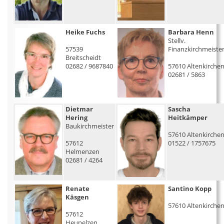
Heike Fuchs
Barbara Henn
Stellv.
57539
Finanzkirchmeiste
Breitscheidt
02682 / 9687840
57610 Altenkirche
02681 / 5863
Dietmar
Sascha
Hering
Heitkämper
Baukirchmeister
57610 Altenkirche
57612
01522 / 1757675
Helmenzen
02681 / 4264
Renate
Santino Kopp
Käsgen
57610 Altenkirche
57612
Heupelzen