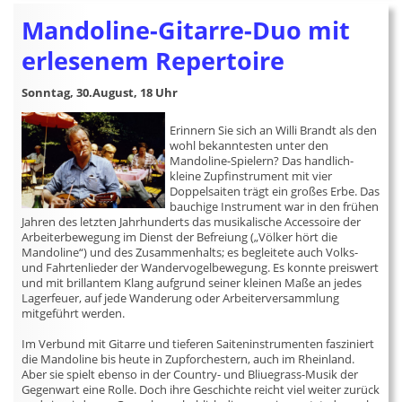
Mandoline-Gitarre-Duo mit
erlesenem Repertoire
Sonntag, 30.August, 18 Uhr
Erinnern Sie sich an Willi Brandt als den
wohl bekanntesten unter den
Mandoline-Spielern? Das handlich-
kleine Zupfinstrument mit vier
Doppelsaiten trägt ein großes Erbe. Das
bauchige Instrument war in den frühen
Jahren des letzten Jahrhunderts das musikalische Accessoire der
Arbeiterbewegung im Dienst der Befreiung („Völker hört die
Mandoline“) und des Zusammenhalts; es begleitete auch Volks-
und Fahrtenlieder der Wandervogelbewegung. Es konnte preiswert
und mit brillantem Klang aufgrund seiner kleinen Maße an jedes
Lagerfeuer, auf jede Wanderung oder Arbeiterversammlung
mitgeführt werden.
Im Verbund mit Gitarre und tieferen Saiteninstrumenten fasziniert
die Mandoline bis heute in Zupforchestern, auch im Rheinland.
Aber sie spielt ebenso in der Country- und Bliuegrass-Musik der
Gegenwart eine Rolle. Doch ihre Geschichte reicht viel weiter zurück