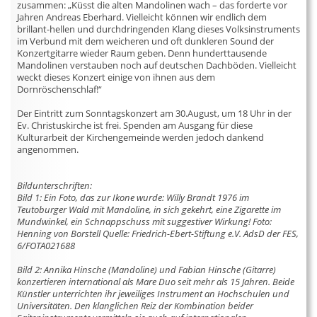
zusammen: „Küsst die alten Mandolinen wach – das forderte vor
Jahren Andreas Eberhard. Vielleicht können wir endlich dem
brillant-hellen und durchdringenden Klang dieses Volksinstruments
im Verbund mit dem weicheren und oft dunkleren Sound der
Konzertgitarre wieder Raum geben. Denn hunderttausende
Mandolinen verstauben noch auf deutschen Dachböden. Vielleicht
weckt dieses Konzert einige von ihnen aus dem
Dornröschenschlaf!“
Der Eintritt zum Sonntagskonzert am 30.August, um 18 Uhr in der
Ev. Christuskirche ist frei. Spenden am Ausgang für diese
Kulturarbeit der Kirchengemeinde werden jedoch dankend
angenommen.
Bildunterschriften:
Bild 1: Ein Foto, das zur Ikone wurde: Willy Brandt 1976 im
Teutoburger Wald mit Mandoline, in sich gekehrt, eine Zigarette im
Mundwinkel, ein Schnappschuss mit suggestiver Wirkung! Foto:
Henning von Borstell Quelle: Friedrich-Ebert-Stiftung e.V. AdsD der FES,
6/FOTA021688
Bild 2: Annika Hinsche (Mandoline) und Fabian Hinsche (Gitarre)
konzertieren international als Mare Duo seit mehr als 15 Jahren. Beide
Künstler unterrichten ihr jeweiliges Instrument an Hochschulen und
Universitäten. Den klanglichen Reiz der Kombination beider