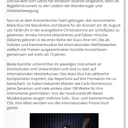
und sie wird vom Genre her erheblich diverser eingesetzt, denn als
Begleitinstrument zu den Liedern der Wandervogel- und
Arbeiterbewegung.
Nun ist es dem Konzertkirche-Team gelungen, das renommierte
Mare Duo mit Mandoline und Gitarre für ein Konzert am 30. August
um 18.00 Uhr in der evangelische Christuskirche am Schloßplatz zu
gewinnen. Annika Hinsche (Mandoline) und Fabian Hinsche
(Gitarre) gehören in die erste Reihe der Duos ihrer Art. Die als
Solisten und Kammermusiker bei internationalen Wettbewerben
vielfach mit Preisen ausgezeichneten Künstler konzertieren
gemeinsam seit mehr als 15 Jahren.
Beide Künstler unterrichten ihr jeweiliges Instrument an
Hochschulen und Universitäten und sind zu Gast auf
internationalen Meisterkursen. Das Mare Duo hat zahlreiche
Komponisten inspiriert, das Repertoire auf ihre Formation hin zu
bereichern. So haben bekannte Meister wie Carlo Domeniconi,
Jaime Zenamon und viele andere über 100 Werke für ihre
Instrumente geschrieben. Von der Ausdruckskraft dieses
Musikerpaares zeugen mehrere Solo-, Duo- und Kammermusik-
CDs. Ihre Alben wurden von der internationalen Presse hoch
gelobt.