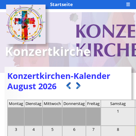
Startseite
☰
Konzertkirche
Konzertkirchen-Kalender
August 2026
Montag
Dienstag
Mittwoch
Donnerstag
Freitag
Samstag
1
3
4
5
6
7
8