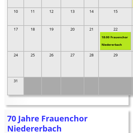
10
11
12
13
14
15
17
18
19
20
21
22
18:00 Frauenchor
Niedererbach
24
25
26
27
28
29
31
70 Jahre Frauenchor
Niedererbach